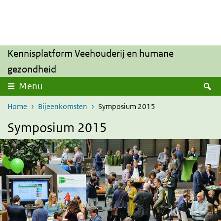
Overslaan en naar de inhoud gaan
Direct naar de hoofdnavigatie
Kennisplatform Veehouderij en humane
gezondheid
Z
Menu
Home
Bijeenkomsten
Symposium 2015
Symposium 2015