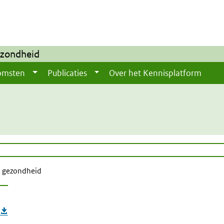
ezondheid
omsten
Publicaties
Over het Kennisplatform
e gezondheid