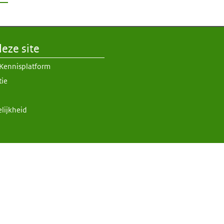
eze site
 Kennisplatform
tie
lijkheid