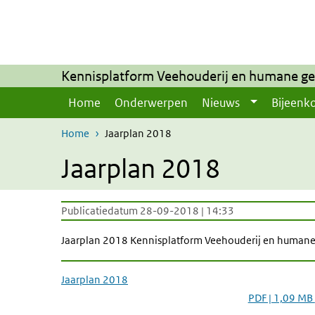
Overslaan en naar de inhoud gaan
Direct naar de hoofdnavigatie
Kennisplatform Veehouderij en humane g
Home
Onderwerpen
Nieuws
Bijeenk
Home
Jaarplan 2018
Jaarplan 2018
Publicatiedatum 28-09-2018 | 14:33
Jaarplan 2018 Kennisplatform Veehouderij en human
Jaarplan 2018
PDF | 1,09 MB