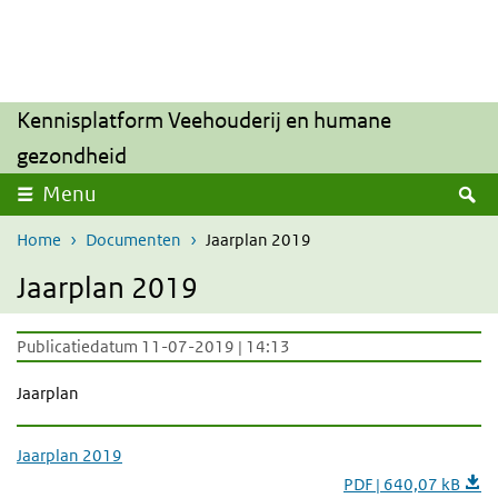
Overslaan en naar de inhoud gaan
Direct naar de hoofdnavigatie
Kennisplatform Veehouderij en humane
gezondheid
Z
Menu
Home
Documenten
Jaarplan 2019
Jaarplan 2019
Publicatiedatum 11-07-2019 | 14:13
Jaarplan
Jaarplan 2019
PDF | 640,07 kB