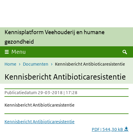
Overslaan en naar de inhoud gaan
Direct naar de hoofdnavigatie
Kennisplatform Veehouderij en humane
gezondheid
Z
Menu
Home
Documenten
Kennisbericht Antibioticaresistentie
Kennisbericht Antibioticaresistentie
Publicatiedatum 29-03-2018 | 17:28
Kennisbericht Antibioticaresistentie
Kennisbericht Antibioticaresistentie
PDF | 544,30 kB