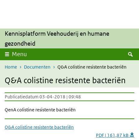
Overslaan en naar de inhoud gaan
Direct naar de hoofdnavigatie
Kennisplatform Veehouderij en humane
gezondheid
Z
Menu
Home
Documenten
Q&A colistine resistente bacteriën
Q&A colistine resistente bacteriën
Publicatiedatum 03-04-2018 | 09:48
QenA colistine resistente bacteriën
Q&A colistine resistente bacteriën
PDF | 161,97 kB