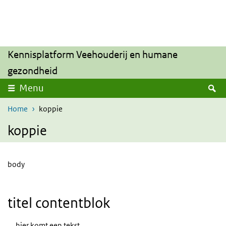
Overslaan en naar de inhoud gaan
Direct naar de hoofdnavigatie
Kennisplatform Veehouderij en humane
gezondheid
Z
Menu
Home
koppie
koppie
body
titel contentblok
hier komt een tekst