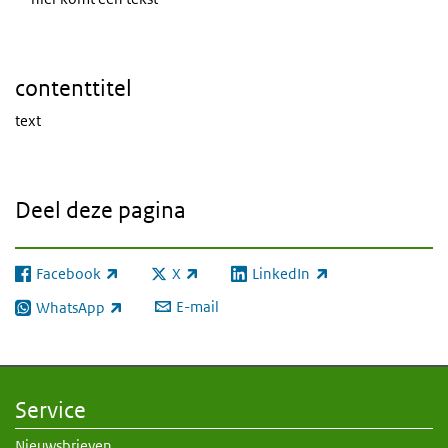
contenttitel
text
Deel deze pagina
Facebook
X
LinkedIn
(externe link)
(externe link)
(externe link)
E-mail
WhatsApp
(externe link)
Service
Nieuwsbrieven