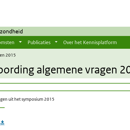
ezondheid
omsten
Publicaties
Over het Kennisplatform
gen 2015
oording algemene vragen 2
gen uit het symposium 2015