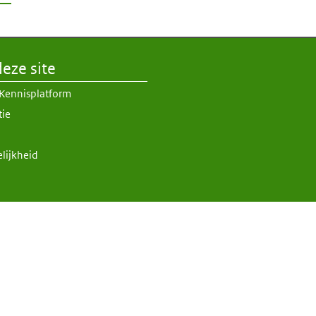
eze site
 Kennisplatform
tie
lijkheid