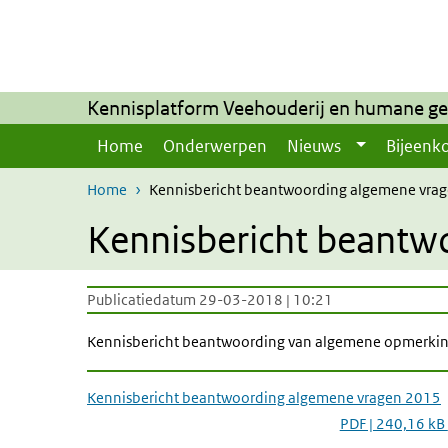
Overslaan en naar de inhoud gaan
Direct naar de hoofdnavigatie
Kennisplatform Veehouderij en humane g
Home
Onderwerpen
Nieuws
Bijeenk
Home
Kennisbericht beantwoording algemene vra
Kennisbericht beantw
Publicatiedatum 29-03-2018 | 10:21
Kennisbericht beantwoording van algemene opmerkin
Kennisbericht beantwoording algemene vragen 2015
PDF | 240,16 kB