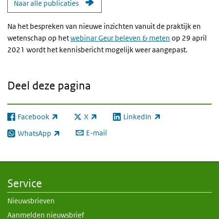
Naar alle publicaties
Na het bespreken van nieuwe inzichten vanuit de praktijk en
wetenschap op het
webinar Geur beleven & meten
op 29 april
2021 wordt het kennisbericht mogelijk weer aangepast.
Deel deze pagina
Facebook
X
LinkedIn
(externe link)
(externe link)
(externe link)
E-mail
WhatsApp
(externe link)
Service
Nieuwsbrieven
Aanmelden nieuwsbrief