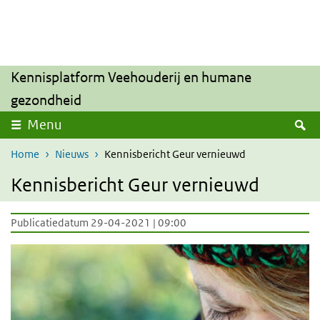
Overslaan en naar de inhoud gaan
Direct naar de hoofdnavigatie
Kennisplatform Veehouderij en humane
gezondheid
Z
Menu
Home
Nieuws
Kennisbericht Geur vernieuwd
Kennisbericht Geur vernieuwd
Publicatiedatum 29-04-2021 | 09:00