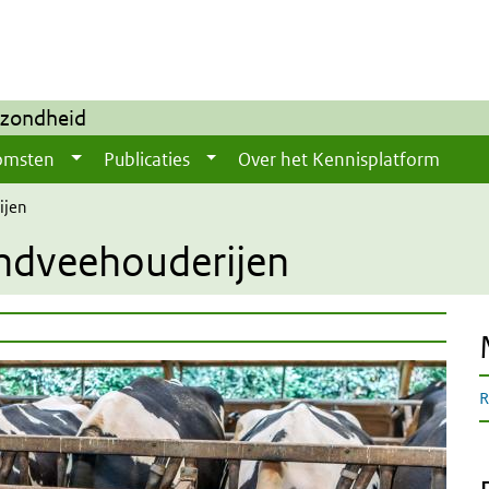
ezondheid
omsten
Publicaties
Over het Kennisplatform
ijen
ndveehouderijen
R