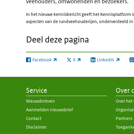
veehouders, omwonenden en bezoekers.
In het nieuwe kennisbericht geeft het Kennisplatform 
aspecten van de rundveehouderijen, onderverdeeld in 
Deel deze pagina
Facebook
X
LinkedIn
(externe link)
(externe link)
(externe link)
(e
Service
Over d
Nieuwsbrieven
Over het
Aanmelden nieuwsbrief
Organisa
Contact
Partners
Disclaimer
Toeganke