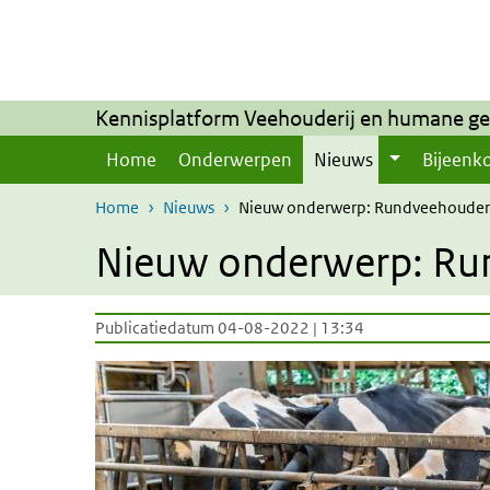
Overslaan en naar de inhoud gaan
Direct naar de hoofdnavigatie
Kennisplatform Veehouderij en humane g
Home
Onderwerpen
Nieuws
Bijeenk
Home
Nieuws
Nieuw onderwerp: Rundveehouder
Nieuw onderwerp: Ru
Publicatiedatum 04-08-2022 | 13:34