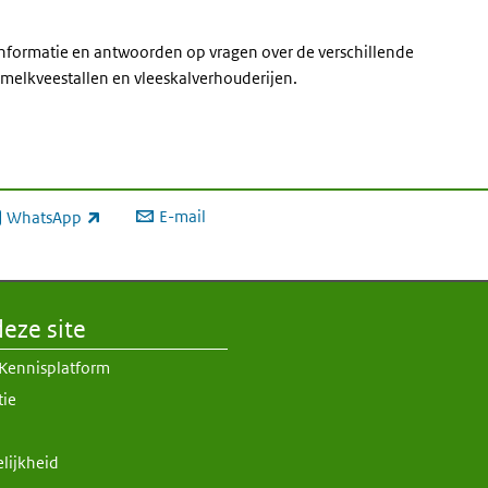
informatie en antwoorden op vragen over de verschillende
melkveestallen en vleeskalverhouderijen.
E-mail
WhatsApp
xterne link)
eze site
 Kennisplatform
tie
lijkheid