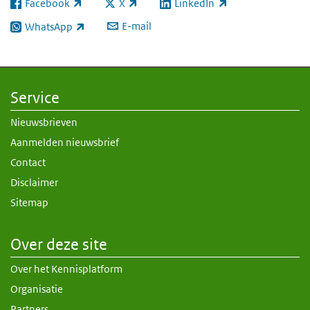
Facebook
X
LinkedIn
(externe link)
(externe link)
(externe link)
E-mail
WhatsApp
(externe link)
Service
Nieuwsbrieven
Aanmelden nieuwsbrief
Contact
Disclaimer
Sitemap
Over deze site
Over het Kennisplatform
Organisatie
Partners