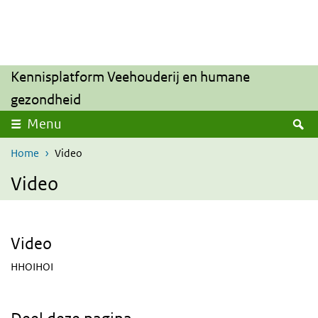
Overslaan en naar de inhoud gaan
Direct naar de hoofdnavigatie
Kennisplatform Veehouderij en humane
gezondheid
Z
Menu
Home
Video
Video
Video
HHOIHOI