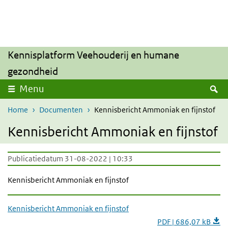
Overslaan en naar de inhoud gaan
Direct naar de hoofdnavigatie
Kennisplatform Veehouderij en humane
gezondheid
Z
Menu
Home
Documenten
Kennisbericht Ammoniak en fijnstof
Kennisbericht Ammoniak en fijnstof
Publicatiedatum 31-08-2022 | 10:33
Kennisbericht Ammoniak en fijnstof
Kennisbericht Ammoniak en fijnstof
PDF | 686,07 kB