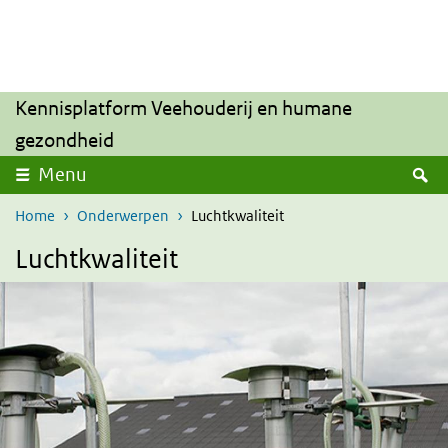
Overslaan en naar de inhoud gaan
Direct naar de hoofdnavigatie
Kennisplatform Veehouderij en humane
gezondheid
Z
Menu
Home
Onderwerpen
Luchtkwaliteit
Luchtkwaliteit