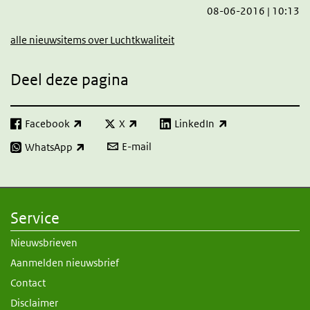
08-06-2016 | 10:13
alle nieuwsitems over Luchtkwaliteit
Deel deze pagina
Facebook
X
LinkedIn
(externe link)
(externe link)
(externe link)
E-mail
WhatsApp
(externe link)
Service
Nieuwsbrieven
Aanmelden nieuwsbrief
Contact
Disclaimer