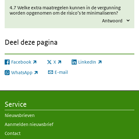
4.7 Welke extra maatregelen kunnen in de vergunning
worden opgenomen om de risico’s te minimaliseren?
Antwoord
Deel deze pagina
Facebook
X
LinkedIn
(externe link)
(externe link)
(externe link)
E-mail
WhatsApp
(externe link)
Service
Nieuwsbrieven
Aanmelden nieuwsbrief
Contact