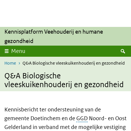
Overslaan en naar de inhoud gaan
Direct naar de hoofdnavigatie
Kennisplatform Veehouderij en humane
gezondheid
Z
Menu
Home
Q&A Biologische vleeskuikenhouderij en gezondheid
Q&A Biologische
vleeskuikenhouderij en gezondheid
Kennisbericht ter ondersteuning van de
gemeente Doetinchem en de
GGD
Noord- en Oost
Gelderland in verband met de mogelijke vestiging