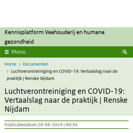
Overslaan en naar de inhoud gaan
Direct naar de hoofdnavigatie
Kennisplatform Veehouderij en humane
gezondheid
Z
Menu
Home
Documenten
Luchtverontreiniging en COVID-19: Vertaalslag naar de
praktijk | Renske Nijdam
Luchtverontreiniging en COVID-19:
Vertaalslag naar de praktijk | Renske
Nijdam
Publicatiedatum 26-06-2024 | 09:30