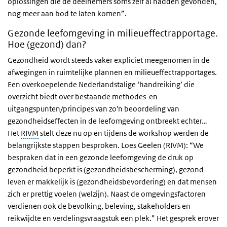
oplossingen die de deelnemers soms zelf al hadden gevonden,
nog meer aan bod te laten komen”.
Gezonde leefomgeving in milieueffectrapportage.
Hoe (gezond) dan?
Gezondheid wordt steeds vaker expliciet meegenomen in de
afwegingen in ruimtelijke plannen en milieueffectrapportages.
Een overkoepelende Nederlandstalige ‘handreiking’ die
overzicht biedt over bestaande methodes en
uitgangspunten/principes van zo'n beoordeling van
gezondheidseffecten in de leefomgeving ontbreekt echter…
Het
RIVM
stelt deze nu op en tijdens de workshop werden de
belangrijkste stappen besproken. Loes Geelen (RIVM): “We
bespraken dat in een gezonde leefomgeving de druk op
gezondheid beperkt is (gezondheidsbescherming), gezond
leven er makkelijk is (gezondheidsbevordering) en dat mensen
zich er prettig voelen (welzijn). Naast de omgevingsfactoren
verdienen ook de bevolking, beleving, stakeholders en
reikwijdte en verdelingsvraagstuk een plek.” Het gesprek erover