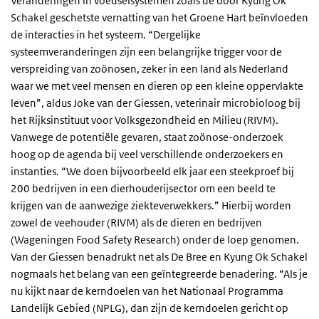
Veranderingen in voedselsystemen zoals de door Kyung Ok
Schakel geschetste vernatting van het Groene Hart beïnvloeden
de interacties in het systeem. “Dergelijke
systeemveranderingen zijn een belangrijke trigger voor de
verspreiding van zoönosen, zeker in een land als Nederland
waar we met veel mensen en dieren op een kleine oppervlakte
leven”, aldus Joke van der Giessen, veterinair microbioloog bij
het Rijksinstituut voor Volksgezondheid en Milieu (RIVM).
Vanwege de potentiële gevaren, staat zoönose-onderzoek
hoog op de agenda bij veel verschillende onderzoekers en
instanties. “We doen bijvoorbeeld elk jaar een steekproef bij
200 bedrijven in een dierhouderijsector om een beeld te
krijgen van de aanwezige ziekteverwekkers.” Hierbij worden
zowel de veehouder (RIVM) als de dieren en bedrijven
(Wageningen Food Safety Research) onder de loep genomen.
Van der Giessen benadrukt net als De Bree en Kyung Ok Schakel
nogmaals het belang van een geïntegreerde benadering. “Als je
nu kijkt naar de kerndoelen van het Nationaal Programma
Landelijk Gebied (NPLG), dan zijn de kerndoelen gericht op