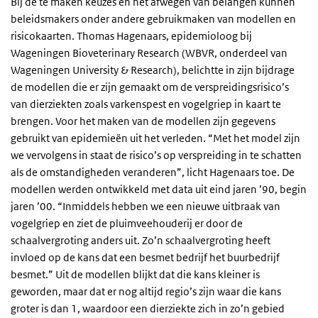
Bij de te maken keuzes en het afwegen van belangen kunnen
beleidsmakers onder andere gebruikmaken van modellen en
risicokaarten. Thomas Hagenaars, epidemioloog bij
Wageningen Bioveterinary Research (WBVR, onderdeel van
Wageningen University & Research), belichtte in zijn bijdrage
de modellen die er zijn gemaakt om de verspreidingsrisico’s
van dierziekten zoals varkenspest en vogelgriep in kaart te
brengen. Voor het maken van de modellen zijn gegevens
gebruikt van epidemieën uit het verleden. “Met het model zijn
we vervolgens in staat de risico’s op verspreiding in te schatten
als de omstandigheden veranderen”, licht Hagenaars toe. De
modellen werden ontwikkeld met data uit eind jaren ’90, begin
jaren ’00. “Inmiddels hebben we een nieuwe uitbraak van
vogelgriep en ziet de pluimveehouderij er door de
schaalvergroting anders uit. Zo’n schaalvergroting heeft
invloed op de kans dat een besmet bedrijf het buurbedrijf
besmet.” Uit de modellen blijkt dat die kans kleiner is
geworden, maar dat er nog altijd regio’s zijn waar die kans
groter is dan 1, waardoor een dierziekte zich in zo’n gebied