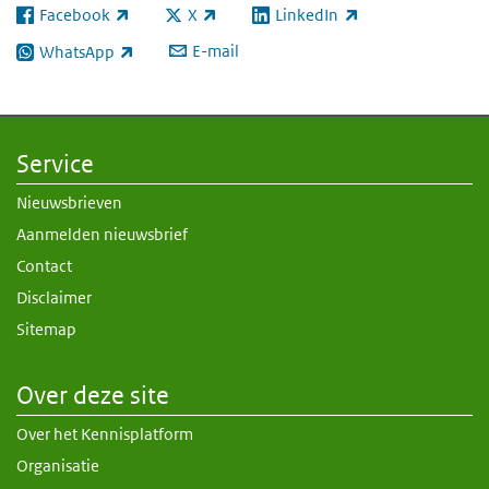
Facebook
X
LinkedIn
(externe link)
(externe link)
(externe link)
E-mail
WhatsApp
(externe link)
Service
Nieuwsbrieven
Aanmelden nieuwsbrief
Contact
Disclaimer
Sitemap
Over deze site
Over het Kennisplatform
Organisatie