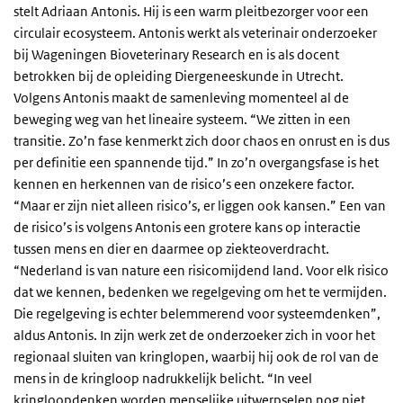
stelt Adriaan Antonis. Hij is een warm pleitbezorger voor een
circulair ecosysteem. Antonis werkt als veterinair onderzoeker
bij Wageningen Bioveterinary Research en is als docent
betrokken bij de opleiding Diergeneeskunde in Utrecht.
Volgens Antonis maakt de samenleving momenteel al de
beweging weg van het lineaire systeem. “We zitten in een
transitie. Zo’n fase kenmerkt zich door chaos en onrust en is dus
per definitie een spannende tijd.” In zo’n overgangsfase is het
kennen en herkennen van de risico’s een onzekere factor.
“Maar er zijn niet alleen risico’s, er liggen ook kansen.” Een van
de risico’s is volgens Antonis een grotere kans op interactie
tussen mens en dier en daarmee op ziekteoverdracht.
“Nederland is van nature een risicomijdend land. Voor elk risico
dat we kennen, bedenken we regelgeving om het te vermijden.
Die regelgeving is echter belemmerend voor systeemdenken”,
aldus Antonis. In zijn werk zet de onderzoeker zich in voor het
regionaal sluiten van kringlopen, waarbij hij ook de rol van de
mens in de kringloop nadrukkelijk belicht. “In veel
kringloopdenken worden menselijke uitwerpselen nog niet