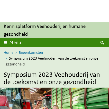
Overslaan en naar de inhoud gaan
Direct naar de hoofdnavigatie
Kennisplatform Veehouderij en humane
gezondheid
Z
Menu
Home
Bijeenkomsten
Symposium 2023 Veehouderij van de toekomst en onze
gezondheid
Symposium 2023 Veehouderij van
de toekomst en onze gezondheid