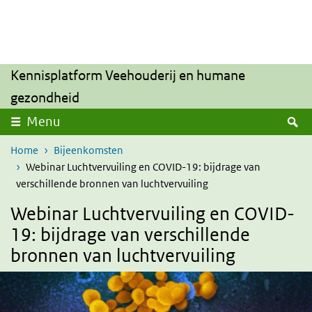
Overslaan en naar de inhoud gaan
Direct naar de hoofdnavigatie
Kennisplatform Veehouderij en humane
gezondheid
Z
Menu
Home
Bijeenkomsten
Webinar Luchtvervuiling en COVID-19: bijdrage van
verschillende bronnen van luchtvervuiling
Webinar Luchtvervuiling en COVID-
19: bijdrage van verschillende
bronnen van luchtvervuiling