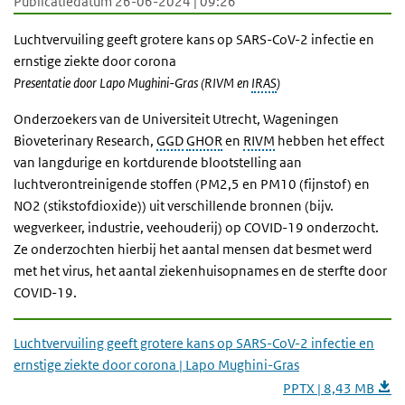
Publicatiedatum 26-06-2024 | 09:26
Luchtvervuiling geeft grotere kans op SARS-CoV-2 infectie en
ernstige ziekte door corona
Presentatie door Lapo Mughini-Gras (RIVM en
IRAS
)
Onderzoekers van de Universiteit Utrecht, Wageningen
Bioveterinary Research,
GGD
GHOR
en
RIVM
hebben het effect
van langdurige en kortdurende blootstelling aan
luchtverontreinigende stoffen (PM2,5 en PM10 (fijnstof) en
NO2 (stikstofdioxide)) uit verschillende bronnen (bijv.
wegverkeer, industrie, veehouderij) op COVID-19 onderzocht.
Ze onderzochten hierbij het aantal mensen dat besmet werd
met het virus, het aantal ziekenhuisopnames en de sterfte door
COVID-19.
Luchtvervuiling geeft grotere kans op SARS-CoV-2 infectie en
ernstige ziekte door corona | Lapo Mughini-Gras
PPTX | 8,43 MB