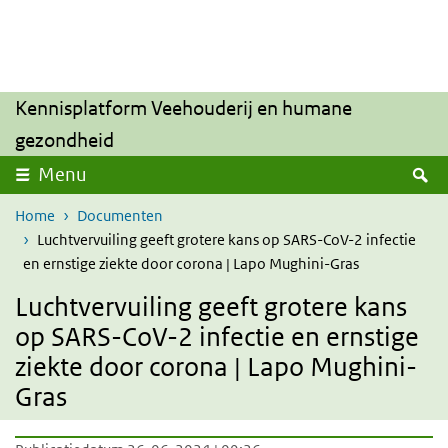
Overslaan en naar de inhoud gaan
Direct naar de hoofdnavigatie
Kennisplatform Veehouderij en humane
gezondheid
Z
Menu
Home
Documenten
Luchtvervuiling geeft grotere kans op SARS-CoV-2 infectie
en ernstige ziekte door corona | Lapo Mughini-Gras
Luchtvervuiling geeft grotere kans
op SARS-CoV-2 infectie en ernstige
ziekte door corona | Lapo Mughini-
Gras