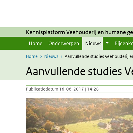
Overslaan en naar de inhoud gaan
Direct naar de hoofdnavigatie
Kennisplatform Veehouderij en humane g
Home
Onderwerpen
Nieuws
Bijeenk
Home
Nieuws
Aanvullende studies Veehouderi
Aanvullende studies
Publicatiedatum 16-06-2017 | 14:28