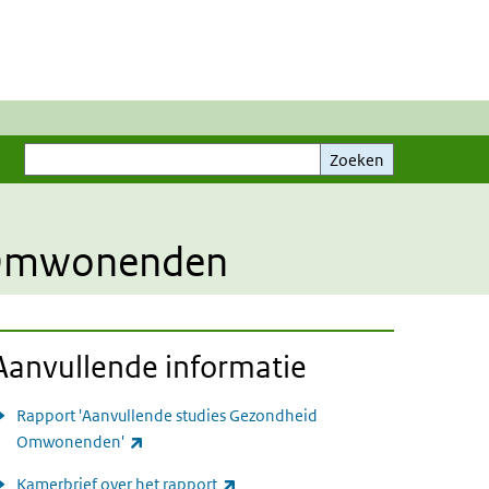
Zoeken
Zoeken
d Omwonenden
Aanvullende informatie
Rapport 'Aanvullende studies Gezondheid
(externe link)
Omwonenden'
(externe link)
Kamerbrief over het rapport