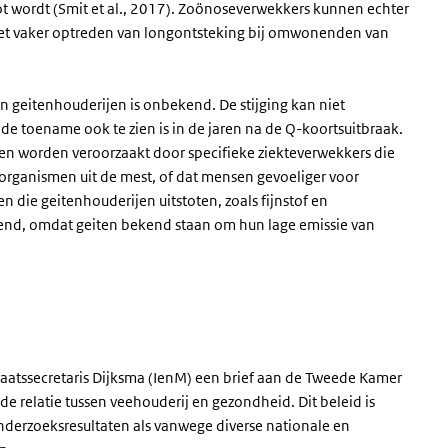
t wordt (Smit et al., 2017). Zoönoseverwekkers kunnen echter
 het vaker optreden van longontsteking bij omwonenden van
 geitenhouderijen is onbekend. De stijging kan niet
e toename ook te zien is in de jaren na de Q-koortsuitbraak.
ngen worden veroorzaakt door specifieke ziekteverwekkers die
organismen uit de mest, of dat mensen gevoeliger voor
 die geitenhouderijen uitstoten, zoals fijnstof en
ggend, omdat geiten bekend staan om hun lage emissie van
Staatssecretaris Dijksma (IenM) een brief aan de Tweede Kamer
e relatie tussen veehouderij en gezondheid. Dit beleid is
derzoeksresultaten als vanwege diverse nationale en