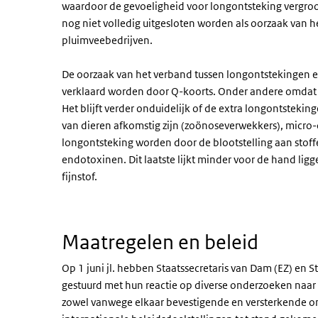
waardoor de gevoeligheid voor longontsteking vergroo
nog niet volledig uitgesloten worden als oorzaak van
pluimveebedrijven.
De oorzaak van het verband tussen longontstekingen en
verklaard worden door Q-koorts. Onder andere omdat d
Het blijft verder onduidelijk of de extra longontsteki
van dieren afkomstig zijn (zoönoseverwekkers), micro-
longontsteking worden door de blootstelling aan stoffen
endotoxinen. Dit laatste lijkt minder voor de hand li
fijnstof.
Maatregelen en beleid
Op 1 juni jl. hebben Staatssecretaris van Dam (EZ) en 
gestuurd met hun reactie op diverse onderzoeken naar d
zowel vanwege elkaar bevestigende en versterkende on