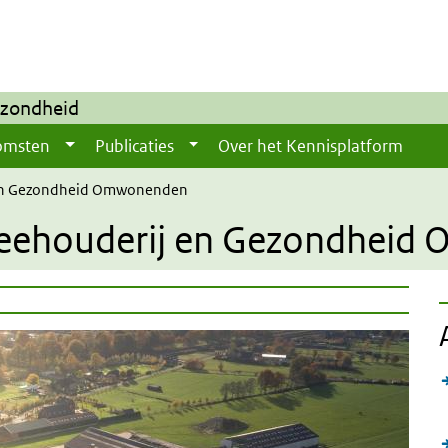
ezondheid
omsten
Publicaties
Over het Kennisplatform
j en Gezondheid Omwonenden
 Veehouderij en Gezondhei