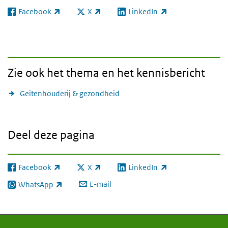
Facebook
X
LinkedIn
(externe link)
(externe link)
(externe link)
Zie ook het thema en het kennisbericht
Geitenhouderij & gezondheid
Deel deze pagina
Facebook
X
LinkedIn
(externe link)
(externe link)
(externe link)
E-mail
WhatsApp
(externe link)