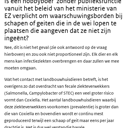
Is een hobbyboer 'zonder publieksfunctie'
vanuit het beleid van het ministerie van
EZ verplicht om waarschuwingsborden bij
schapen of geiten die in de wei lopen te
plaatsen die aangeven dat ze niet zijn
ingeënt?
Nee, dit is niet het geval (zie ook antwoord op de vraag
hierboven) en zou ook niet proportioneel zijn. Elk dier en elk
mens kan infectieziekten overbrengen en daar zullen we mee
moeten omgaan.
Wat het contact met landbouwhuisdieren betreft, is het
overigens zo dat overdracht van fecale ziekteverwekkers
(Salmonella, Campylobacter of
STEC
) een veel groter risico
vormt dan Coxiella. Het aantal landbouwhuisdieren waarbij
deze ziekteverwekkers voorkomen (prevalentie) is groter dan
die van Coxiella en bovendien wordt er continu mest
geproduceerd terwijl een schaap of geit maar eens per jaar
drachtig is. Het is dus wel verstandig basale