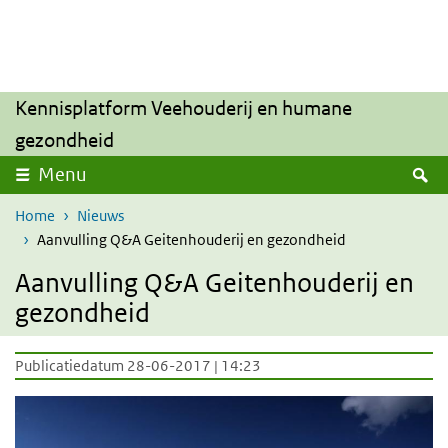
Overslaan en naar de inhoud gaan
Direct naar de hoofdnavigatie
Kennisplatform Veehouderij en humane
gezondheid
Z
Menu
Home
Nieuws
Aanvulling Q&A Geitenhouderij en gezondheid
Aanvulling Q&A Geitenhouderij en
gezondheid
Publicatiedatum 28-06-2017 | 14:23