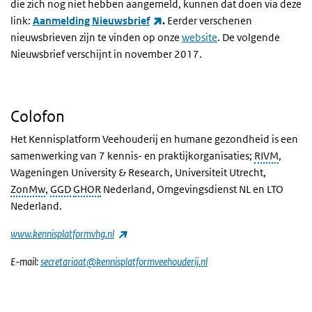
die zich nog niet hebben aangemeld, kunnen dat doen via deze
(externe link)
link:
Aanmelding Nieuwsbrief
.
Eerder verschenen
nieuwsbrieven zijn te vinden op onze
website
. De volgende
Nieuwsbrief verschijnt in november 2017.
Colofon
Het Kennisplatform Veehouderij en humane gezondheid is een
samenwerking van 7 kennis- en praktijkorganisaties;
RIVM
,
Wageningen University & Research, Universiteit Utrecht,
ZonMw
,
GGD
GHOR
Nederland, Omgevingsdienst NL en LTO
Nederland.
(externe link)
www.kennisplatformvhg.nl
E-mail:
secretariaat@kennisplatformveehouderij.nl