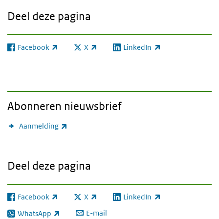
Deel deze pagina
Facebook
X
LinkedIn
(externe link)
(externe link)
(externe link)
Abonneren nieuwsbrief
(externe link)
Aanmelding
Deel deze pagina
Facebook
X
LinkedIn
(externe link)
(externe link)
(externe link)
E-mail
WhatsApp
(externe link)