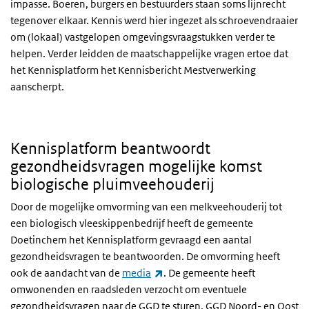
impasse. Boeren, burgers en bestuurders staan soms lijnrecht
tegenover elkaar. Kennis werd hier ingezet als schroevendraaier
om (lokaal) vastgelopen omgevingsvraagstukken verder te
helpen. Verder leidden de maatschappelijke vragen ertoe dat
het Kennisplatform het Kennisbericht Mestverwerking
aanscherpt.
Kennisplatform beantwoordt
gezondheidsvragen mogelijke komst
biologische pluimveehouderij
Door de mogelijke omvorming van een melkveehouderij tot
een biologisch vleeskippenbedrijf heeft de gemeente
Doetinchem het Kennisplatform gevraagd een aantal
gezondheidsvragen te beantwoorden. De omvorming heeft
(externe link)
ook de aandacht van de
media
. De gemeente heeft
omwonenden en raadsleden verzocht om eventuele
gezondheidsvragen naar de
GGD
te sturen.
GGD
Noord- en Oost