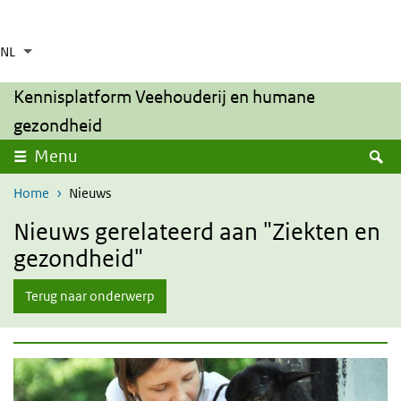
Overslaan en naar de inhoud gaan
Direct naar de hoofdnavigatie
NL
Taalkeuze
Ingeklapt
Aanvullende acties weergeven
Kennisplatform Veehouderij en humane
gezondheid
uitklappen
Z
Menu
Home
Nieuws
Nieuws gerelateerd aan "Ziekten en
gezondheid"
Terug naar onderwerp